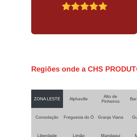
Regiões onde a CHS PRODUT
Alto de
ZONA LESTE
Alphaville
Bar
Pinheiros
Consolação
Freguesia do Ó
Granja Viana
Gu
Liberdade
Limão
Mandaqui