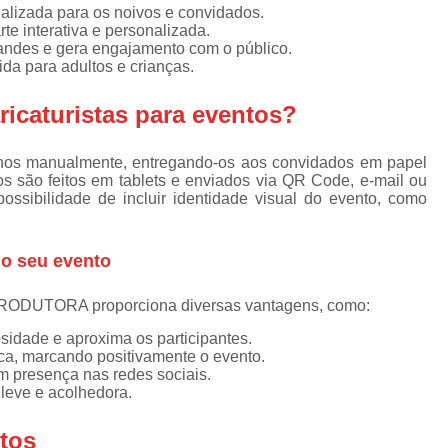
Caneca Personalizada
alizada para os noivos e convidados.
te interativa e personalizada.
Caneca Personalizada com Foto na Zona Oe
andes e gera engajamento com o público.
ida para adultos e crianças.
Caneca Personalizada com Foto no Vale do 
Caneca Personaliz
ricaturistas para eventos?
Caneca Porcelana Pers
senhos manualmente, entregando-os aos convidados em papel
Caneca Porcelana Personalizada co
tos são feitos em tablets e enviados via QR Code, e-mail ou
ssibilidade de incluir identidade visual do evento, como
Caricatura em Camiseta
Caricatur
Caricatura Feminina
Caricatur
no seu evento
Caricatura para Eventos
Caricatura 
ODUTORA proporciona diversas vantagens, como:
Caricatura em Evento
Caricatura
iosidade e aproxima os participantes.
Caricatura em Festas de Casamento
ica, marcando positivamente o evento.
om presença nas redes sociais.
Caricatura Convite de Casam
 leve e acolhedora.
Caricatura de Casamento em Guarulho
ntos
Caricatura de Casamento em São Pa