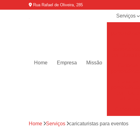
Rua Rafael de Oliveira, 285
Serviços
Brindes
personaliza
Caneca
personaliza
com desenh
Home
Empresa
Missão
Canecas
personaliza
Canecas
personaliza
com foto e
caricatura
Caricatura
Caricaturas 
Home
Serviços
caricaturistas para eventos
eventos
Caricaturist