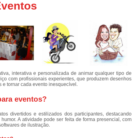
Eventos
Caneca Personalizada Atacado
s
Caneca Personalizada Brinde
as
s
Caneca Personalizada Feminina
e
Caneca Personalizada Foto
Caneca Personalizada Masculina
s
Caneca de Acrílico com Foto
Caneca de Porcelana com Foto
s
iva, interativa e personalizada de animar qualquer tipo de
Caneca Decorada com Foto
C
iço com profissionais experientes, que produzem desenhos
ha
s e tornar cada evento inesquecível.
ra
Caneca Personalizada c
para eventos?
as
Caneca Personalizada 
Caneca Personalizada c
os divertidos e estilizados dos participantes, destacando
as
m humor. A atividade pode ser feita de forma presencial, com
das
Caneca Personalizad
softwares de ilustração.
60
Caneca Personalizada c