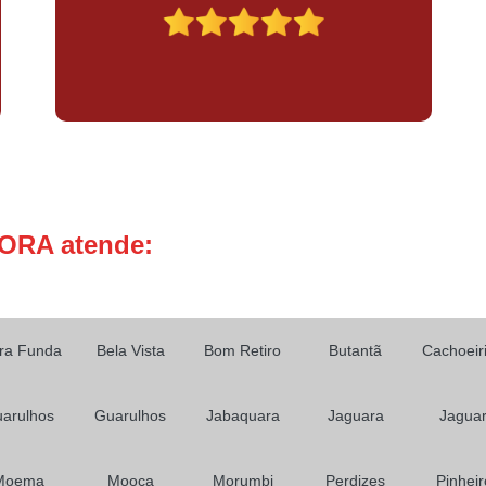
Empresa de Filmagem e Fotografia
Empresa de Filmagem em SP
Empresa de Foto e Filmagem em São Pa
Empresa de Fotografia e Filmag
Empresa de Fotografia em Eventos
Empresa de Produção de Filmag
ORA atende:
Empresa para Filmagem de Eventos
Filmagem ao Vivo
Filmagem 
Filmagem de Festa de Aniversario Infa
ra Funda
Bela Vista
Bom Retiro
Butantã
Cachoeir
Filmagem de Festa Infantil
Filmagem d
Produtora de Video Instituci
arulhos
Guarulhos
Jabaquara
Jaguara
Jagua
Fotografia para Eventos Corporati
Fotografo para Aniversario
Moema
Mooca
Morumbi
Perdizes
Pinheir