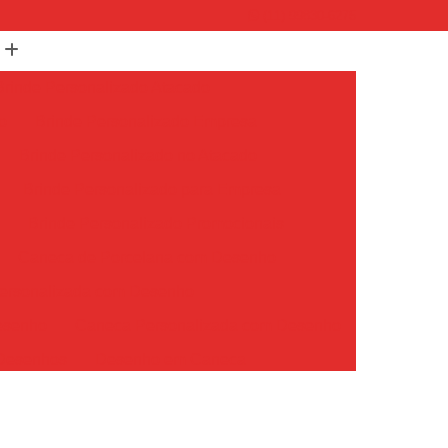
(11) 99830-6275
Brinde Personalizado Atacado
o
Brinde Personalizado Empresa
Brinde Personalizado no Atacado
Brinde Personalizado para Empresa
Brinde Personalizado Promocionais
Caneca de Porcelana com Desenho
ersonalizada com Desenho
esenho
Caneca Personalizada com Desenho
 Desenhos
Desenho em Caneca
senho Personalizado em Caneca de Porcelana
Desenho
Caneca Personalizada Aniversário