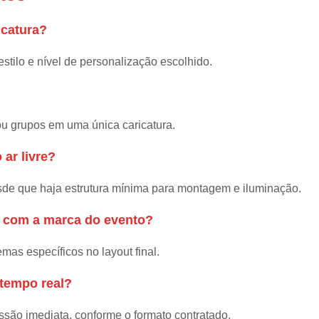
Caricatura de Casamento na Grande SP
icatura?
Caricatura de Casamento na Zona Norte
stilo e nível de personalização escolhido.
Caricatura de Casamento na Zona S
Caricatura de Casamento no Vale do Pa
Caricatura para Casamento
C
ou grupos em uma única caricatura.
Caricatura para Festa de Casame
 ar livre?
Fazer Caricatura de Casamento
e que haja estrutura mínima para montagem e iluminação.
Fazer Caricatura para Convite d
Caricatura para Evento Corporativo
Caric
s com a marca do evento?
Caricaturas para Eventos
Caricaturis
emas específicos no layout final.
Caricaturista para Eventos em Guarulho
 tempo real?
Caricaturista para Eventos em São P
Caricaturista para Eventos na Grande SP
ssão imediata, conforme o formato contratado.