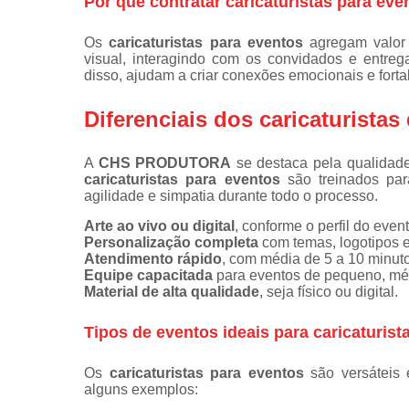
Por que contratar caricaturistas para eve
Plataforma
com câmer
360
Os
caricaturistas para eventos
agregam valor 
visual, interagindo com os convidados e entr
Totem
disso, ajudam a criar conexões emocionais e forta
fotográfico
Diferenciais dos caricaturis
A
CHS PRODUTORA
se destaca pela qualidade 
caricaturistas para eventos
são treinados par
agilidade e simpatia durante todo o processo.
Arte ao vivo ou digital
, conforme o perfil do event
Personalização completa
com temas, logotipos e
Atendimento rápido
, com média de 5 a 10 minutos
Equipe capacitada
para eventos de pequeno, méd
Material de alta qualidade
, seja físico ou digital.
Tipos de eventos ideais para caricaturist
Os
caricaturistas para eventos
são versáteis 
alguns exemplos: