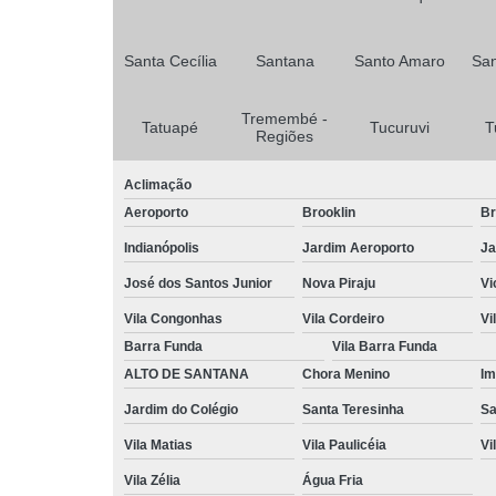
Santa Cecília
Santana
Santo Amaro
San
Tremembé -
Tatuapé
Tucuruvi
T
Regiões
Aclimação
Aeroporto
Brooklin
Br
Indianópolis
Jardim Aeroporto
Ja
José dos Santos Junior
Nova Piraju
Vi
Vila Congonhas
Vila Cordeiro
Vi
Barra Funda
Vila Barra Funda
ALTO DE SANTANA
Chora Menino
Im
Jardim do Colégio
Santa Teresinha
Sa
Vila Matias
Vila Paulicéia
Vi
Vila Zélia
Água Fria