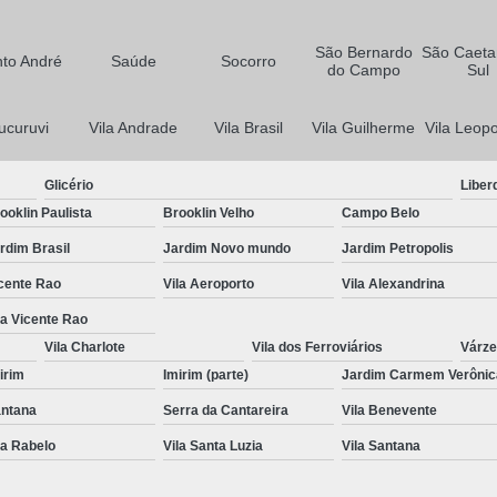
Fotografo para Aniversario de 1 An
Fotografo para Casamento
São Bernardo
São Caeta
to André
Saúde
Socorro
do Campo
Sul
Fotografo para Casamento em Siti
Fotografo para Debutant
ucuruvi
Vila Andrade
Vila Brasil
Vila Guilherme
Vila Leopo
Fotografo para Eventos em São P
Glicério
Liber
Fotografo para Festa
F
ooklin Paulista
Brooklin Velho
Campo Belo
Fotografo para Festa de Aniversario
rdim Brasil
Jardim Novo mundo
Jardim Petropolis
Fotografo para Festa de Debutante
cente Rao
Vila Aeroporto
Vila Alexandrina
Fotografo para Festa de Empres
la Vicente Rao
Vila Charlote
Vila dos Ferroviários
Várze
Fotografo para Festa Infantil
Fotogr
irim
Imirim (parte)
Jardim Carmem Verônic
Fotografo Profissional em SP
F
ntana
Serra da Cantareira
Vila Benevente
Fotografo Profissional para Aniversario Infa
la Rabelo
Vila Santa Luzia
Vila Santana
Fotografo Profissional para Eventos