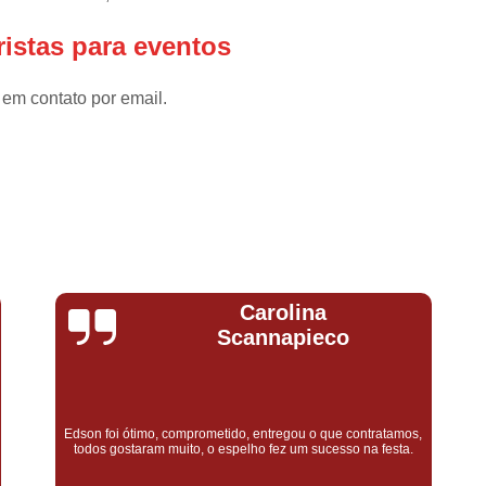
Caricaturista para Eventos na Zona Norte
ristas para eventos
Caricaturista para Eventos na Zona S
 em contato por email.
Caricaturista para Eventos no Vale do
Caricaturista para Festa
Caric
Caricaturistas para Festas em SP
Empr
Empresa de Caricaturistas
Serviço Caricaturista para E
Serviço de Caricaturista para Eventos
Ulisses Lopes da
Serviços de Caricaturistas
Cinegrafi
Silva
Cinegrafista para Festa de Debuta
Cinegrafista para Noivado
Co
Empresa de Filmagem
Em
Muita eficiência e qualidade na prestação dos serviços, sem
falar que são muito educados e prestativos!
Empresa de Filmagem de Evento