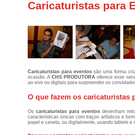
para
Caricaturistas para 
casamento
Caricaturist
para evento
Empresas d
filmagens
Fotógrafos
profissionai
Fotos
lembrança
Caricaturistas para eventos
são uma forma criat
ocasião. A
CHS PRODUTORA
oferece esse serv
Lembrancin
ao vivo ou digitais para surpreender os convidado
com caricatu
O que fazem os caricaturistas 
Lembrancinh
com fotos
Os
caricaturistas para eventos
desenham retrat
Lembrancinh
características únicas com traços artísticos e bo
personaliza
papel e caneta, ou digitalmente, usando tablets e 
Plataforma 3