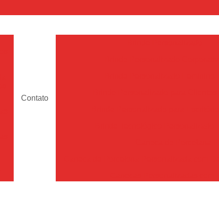
Brinde Personalizado
dos
Brinde Personalizado Corporativ
Brinde Personalizado Feminino
da
os
Brinde Personalizado para Clientes
Contato
Brinde Personalizado para Escritório
das
Brinde Tecnológico Personalizado
das
Caneca de Porcelana P
Caneca de Porcelona Personalizada com D
s
Canecas Personalizadas com
em
Desenho Personalizado em Caneca
De
Empresa de Caneca Personalizada com 
as