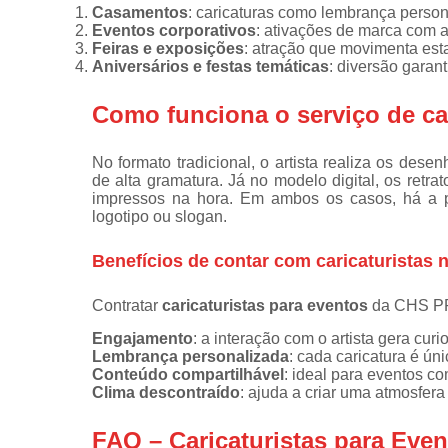
Casamentos
: caricaturas como lembrança person
Eventos corporativos
: ativações de marca com ar
Feiras e exposições
: atração que movimenta est
Aniversários e festas temáticas
: diversão garant
Como funciona o serviço de ca
No formato tradicional, o artista realiza os de
de alta gramatura. Já no modelo digital, os retra
impressos na hora. Em ambos os casos, há a po
logotipo ou slogan.
Benefícios de contar com caricaturistas 
Contratar
caricaturistas para eventos
da CHS PR
Engajamento
: a interação com o artista gera cur
Lembrança personalizada
: cada caricatura é ún
Conteúdo compartilhável
: ideal para eventos c
Clima descontraído
: ajuda a criar uma atmosfera
FAQ – Caricaturistas para Eve