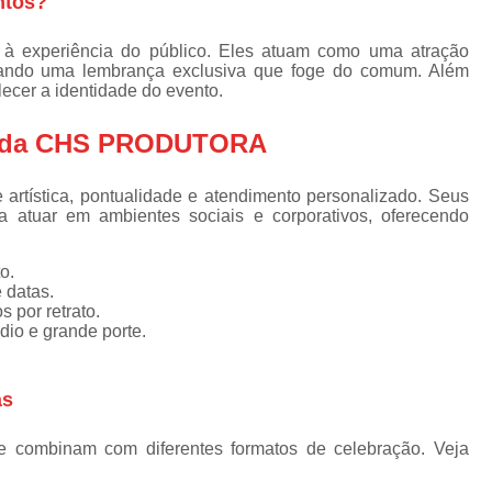
ntos?
Caneca Personalizada co
a
Caneca Personalizada co
à experiência do público. Eles atuam como uma atração
egando uma lembrança exclusiva que foge do comum. Além
Caneca Personalizada co
lecer a identidade do evento.
Caneca Personalizada c
tas da CHS PRODUTORA
Caneca Personalizad
Caneca Personalizada com 
artística, pontualidade e atendimento personalizado. Seus
a atuar em ambientes sociais e corporativos, oferecendo
Caneca Personalizada com Caricatur
Caneca Personalizad
o.
 datas.
Caneca Personalizad
 por retrato.
io e grande porte.
Caneca Personaliza
Caneca Personalizada com Foto em São Pa
as
Caneca Personalizad
e combinam com diferentes formatos de celebração. Veja
Caneca Personalizada