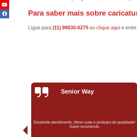
Para saber mais sobre caricatu
Ligue para
(11) 99830-6275
ou
clique aqui
e entre
Carolina
Scannapieco
alidade!
Edson foi ótimo, comprometido, entregou o que contratamos,
todos gostaram muito, o espelho fez um sucesso na festa.