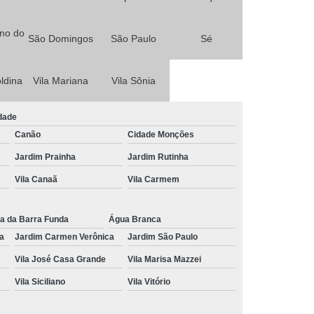
o
Fotografo para Aniversario Infantil
Fotografo para Casamento Civil
no do
São Domingos
São Paulo
Sé
o
Fotografo para Casamento em SP
e
Fotografo para Eventos
ldina
Vila Mariana
Vila Sônia
aulo
Fotografo para Eventos em SP
dade
otografo para Festa de 1 Ano
Canão
Cidade Monções
Fotografo para Festa de Casamento
Jardim Prainha
Jardim Rutinha
Fotografo para Festa de Debutante em SP
Vila Canaã
Vila Carmem
as
Fotografo para Festa e Eventos
a da Barra Funda
Água Branca
afo para Newborn
Fotografo Profissional
a
Jardim Carmen Verônica
Jardim São Paulo
otografo Profissional para Aniversario
Vila José Casa Grande
Vila Marisa Mazzei
ntil
Fotografo Profissional para Casamento
Vila Siciliano
Vila Vitório
Fotografo Profissional para Festa Infantil