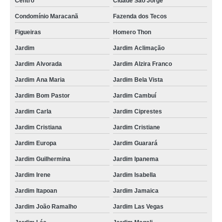
Centro
Cidade São Jorge
foto lembrança casamento Jardim Prainha
Condomínio Maracanã
Fazenda dos Tecos
fotos de lembranças de casamento Jardim Califórnia
Figueiras
Homero Thon
fotografias de lembrança de casamento Residencial Seis
Jardim
Jardim Aclimação
foto lembrança para casamento Vila Palmares
Jardim Alvorada
Jardim Alzira Franco
foto lembrança de casamento Vila Maria Alta
Jardim Ana Maria
Jardim Bela Vista
serviços de foto lembrança preço Vila Bastos
Jardim Bom Pastor
Jardim Cambuí
foto lembrança ao vivo preço Jardim Isabella
Jardim Carla
Jardim Ciprestes
foto lembrança em SP Jardim Paulista
Jardim Cristiana
Jardim Cristiane
foto lembrança na Zona Sul preço Vila Guiomar
Jardim Europa
Jardim Guarará
empresa que faz fotos de lembrancinhas de casamento Vila Glória
Jardim Guilhermina
Jardim Ipanema
empresa que faz foto lembrança de casamento Lauzane Paulista
Jardim Irene
Jardim Isabella
empresa que faz foto lembrança no Vale do Paraíba Jardim Renata
Jardim Itapoan
Jardim Jamaica
empresa foto lembrança Lapa
Jardim João Ramalho
Jardim Las Vegas
empresa que faz foto lembrança em eventos Ibiúna