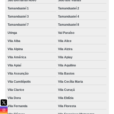
foto lembrança infantil Fernandópolis
São Bernardo Novo
Sítio dos Vianas
Tamanduateí 1
Tamanduateí 2
serviço de foto lembrança preço Chácara Inglesa
Tamanduateí 3
Tamanduateí 4
foto lembrança batizado preço Vila Matias
Tamanduateí 7
Tamanduateí 8
empresa que faz fotografias de lembrança de casamento Vila Lucinda
Utinga
Val Paraíso
empresa que faz serviços de foto lembrança condominio
Vila Alba
Vila Alice
foto lembrança para eventos Jardim Califórnia
Vila Alpina
Vila Alzira
empresa que faz fotos de lembranças de casamento Vila Marina
Vila América
Vila Apiay
valor de foto lembrança em eventos Vila Lucinda
Vila Apiaí
Vila Aquilino
foto lembrança na hora preço Mogi Mirim
Vila Assunção
Vila Bastos
foto lembrança em Santana preço Vila Guiomar
Vila Camilópolis
Vila Cecília Maria
foto lembrança na Zona Leste preço Aclimação
Vila Clarice
Vila Curuçá
empresa foto lembrança Residencial Oito
Vila Dora
Vila Eldízia
fotos de lembrancinhas de casamento Embu das Artes
Vila Fernanda
Vila Floresta
empresa que faz fotos de lembrança de casamento Tatuí