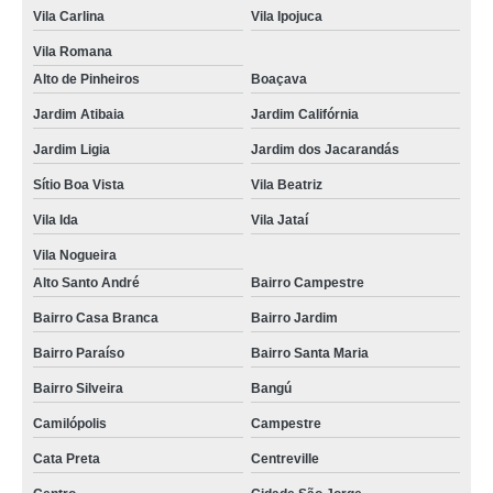
foto lembrança no ABC Embu das Artes
Vila Carlina
Vila Ipojuca
foto lembrança na Zona Leste Paraíso
Vila Romana
Alto de Pinheiros
Boaçava
foto lembrança batizado preço Residencial Seis
Jardim Atibaia
Jardim Califórnia
foto lembrança para eventos preço Moema
Jardim Ligia
Jardim dos Jacarandás
foto lembrança em Santana Ubatuba
Sítio Boa Vista
Vila Beatriz
empresa que faz foto lembrança na Zona Norte Vila Helena
Vila Ida
Vila Jataí
valor de foto lembrança em SP Reserva Biológica Alto de Serra
Vila Nogueira
valor de foto lembrança Santana
Alto Santo André
Bairro Campestre
foto lembrança na Grande SP Vila Vitório
Bairro Casa Branca
Bairro Jardim
foto lembrança na hora Jardim Renata
Bairro Paraíso
Bairro Santa Maria
empresa que faz foto lembrança na hora Barcelona
Bairro Silveira
Bangú
valor de foto lembrança batizado Vila Maria Baixa
Camilópolis
Campestre
Cata Preta
Centreville
foto lembrança casamento preços Hortolândia