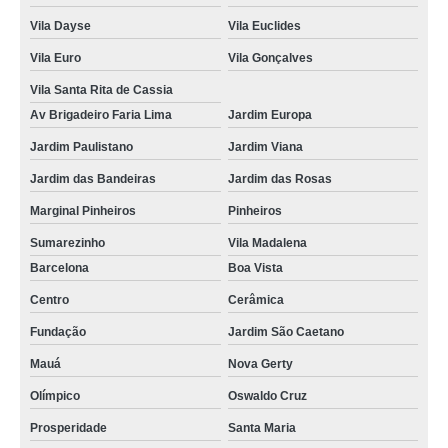
foto lembrança na Grande SP preço Embu-Guaçu
Vila Dayse
Vila Euclides
foto lembrança em Santana preço Liberdade
Vila Euro
Vila Gonçalves
empresa que faz fotos de lembranças de casamento Benvira
Vila Santa Rita de Cassia
Av Brigadeiro Faria Lima
Jardim Europa
valor de foto lembrança para casamento São José do Rio Pardo
Jardim Paulistano
Jardim Viana
empresa que faz lembrancinha com foto Vila Afonso Celso
Jardim das Bandeiras
Jardim das Rosas
empresa que faz foto lembrança infantil São José dos Campos
Marginal Pinheiros
Pinheiros
foto lembrança em eventos Tucuruvi
Sumarezinho
Vila Madalena
foto lembrança na Zona Oeste preço Jardim Isabella
Barcelona
Boa Vista
foto lembrança de casamento preço Jardim Santo Antônio de Pádua
Centro
Cerâmica
valor de fotos de lembrança de casamento Pontal
Fundação
Jardim São Caetano
foto lembrança casamento Várzea da Barra Funda
Mauá
Nova Gerty
foto lembrança para eventos Fernandópolis
Olímpico
Oswaldo Cruz
lembrancinha com foto preço Casa Verde Alta
Prosperidade
Santa Maria