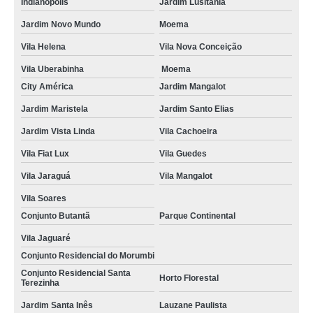
Indianópolis
Jardim Lusitânia
Jardim Novo Mundo
Moema
Vila Helena
Vila Nova Conceição
Vila Uberabinha
Moema
City América
Jardim Mangalot
Jardim Maristela
Jardim Santo Elias
Jardim Vista Linda
Vila Cachoeira
Vila Fiat Lux
Vila Guedes
Vila Jaraguá
Vila Mangalot
Vila Soares
Conjunto Butantã
Parque Continental
Vila Jaguaré
Conjunto Residencial do Morumbi
Conjunto Residencial Santa
Horto Florestal
Terezinha
Jardim Santa Inês
Lauzane Paulista