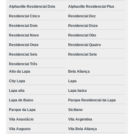
empresa que faz foto lembrança em São Paulo Jardim Aclimação
Alphaville Residencial Dois
Alphaville Residencial Plus
lembrancinha com foto preço Vila Maria Alta
Residencial Cinco
Residencial Dez
foto lembrança na Zona Oeste Vila Santa Rita de Cassia
Residencial Dois
Residencial Doze
contato de empresa de foto lembrança Vila Vitório
Residencial Nove
Residencial Oito
serviço foto lembrança Peruíbe
Residencial Onze
Residencial Quatro
empresa que faz foto lembrança na hora Glicério
Residencial Seis
Residencial Sete
foto lembrança para eventos corporativos preço Vila Gomes Cardim
Residencial Três
Alto da Lapa
Bela Aliança
foto lembrança em Guarulhos preço Jardim Rutinha
City Lapa
Lapa
foto lembrança no ABC preço Vila Luísa
Lapa alta
Lapa baixa
empresa que faz foto lembrança infantil Capivari
Lapa de Baixo
Parque Residencial da Lapa
foto lembrança na hora preço Vila Maria Alta
Parque da Lapa
Siciliano
empresa que faz foto lembrança para eventos corporativos Conjunto
Residencial do Morumbi
Vila Anastácio
Vila Argentina
foto lembrança na Zona Leste preço Liberdade
Vila Augusto
Vila Bela Aliança