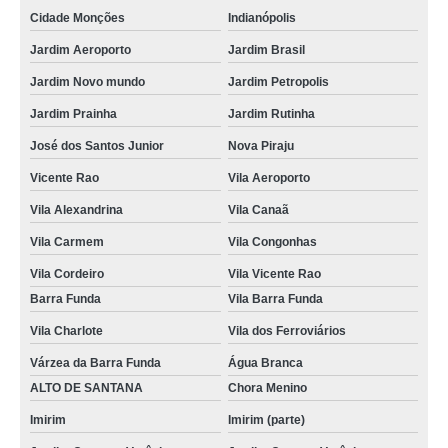
Cidade Monções
Indianópolis
fotos de lembrancinhas de casamento preço Vila Vitório
Jardim Aeroporto
Jardim Brasil
valor de foto lembrança casamento Ibiúna
Jardim Novo mundo
Jardim Petropolis
preço de serviço de foto lembrança para casamento Jardim Santa Adélia
Jardim Prainha
Jardim Rutinha
valor de foto lembrança para eventos Várzea da Barra Funda
José dos Santos Junior
Nova Piraju
empresa que faz foto lembrança na Zona Norte Hipódromo
Vicente Rao
Vila Aeroporto
valor de foto lembrança de casamento Brooklin
Vila Alexandrina
Vila Canaã
foto lembrança casamento preços Centro
Vila Carmem
Vila Congonhas
serviço foto lembrança preço Jardim Fonte do Morumbi
Vila Cordeiro
Vila Vicente Rao
serviço de foto lembrança Barueri
Barra Funda
Vila Barra Funda
serviço de foto lembrança preço Jardim Guanandi
Vila Charlote
Vila dos Ferroviários
foto lembrança em Guarulhos Horto Florestal
Várzea da Barra Funda
Água Branca
ALTO DE SANTANA
Chora Menino
valor de foto lembrança para eventos corporativos Reserva Biológica Alto de
Serra
Imirim
Imirim (parte)
empresa que faz foto lembrança na Grande SP Santana