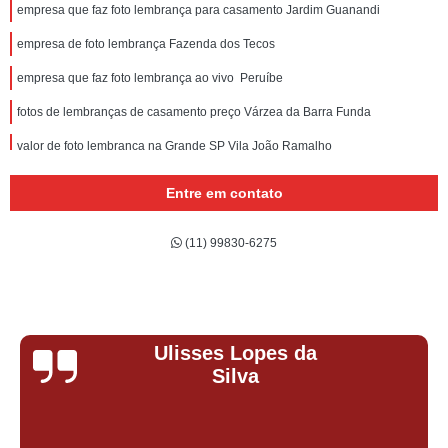
empresa que faz foto lembrança para casamento Jardim Guanandi
empresa de foto lembrança Fazenda dos Tecos
empresa que faz foto lembrança ao vivo Peruíbe
fotos de lembranças de casamento preço Várzea da Barra Funda
valor de foto lembrança na Grande SP Vila João Ramalho
empresa que faz foto lembrança no ABC Vila Gilda
Entre em contato
empresa que faz fotografias de lembrança de casamento Campos Elísios
(11) 99830-6275
foto lembrança Imirim (parte)
empresa que faz foto lembrança em Santana Barueri
valor de foto lembrança para eventos corporativos Jardim Las Vegas
Ulisses Lopes da
serviço de foto lembrança para casamento Jardim Brasil
Silva
valor de foto lembrança no ABC Alphaville Conde I
empresa que faz fotos de lembrancinhas de casamento Ibiúna