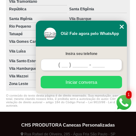
Vila Tramontano
República
Santa Efigênia
Santa Ifigênia
Vila Buarque
Rio Pequeno
Olá! Fale agora pelo WhatsApp
Tatuapé
Vila Gomes Cardim
Vila Lusitana
Vila Luísa
Vila Moreira
Insira seu telefone
Vila Santo Estevão
Vila Zilda
Vila Hamburguesa
Vila Leopoldina
Vila Mazzei
Iniciar conversa
Zona Leste
1
O conteúdo do texto desta página é de direito reservado. Sua reprodução, parcial ou
total, mesmo citando nossos links, é proibida sem a autorização do autor. Crime de
violação de direito autoral – artigo 184 do Código Penal –
Lei 9610/98 - Lei de direitos
autorais
.
CHS PRODUTORA Canecas Personalizadas
Rua Rafael de Oliveira, 285 - Água Fria São Paulo - SP