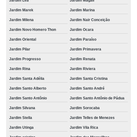
Jardim Léa
Jardim Magali
foto lembrança na Zona Oeste preço Parque Continental
Jardim Marek
Jardim Marina
Jardim Milena
Jardim Nair Conceição
valor de foto lembrança em São Paulo Vila Bastos
Jardim Novo Homero Thon
Jardim Ocara
valor de foto lembrança em SP Centro
Jardim Oriental
Jardim Paraíso
valor de foto lembrança de casamento Vila Mariana
Jardim Pilar
Jardim Primavera
empresa que faz foto lembrança para casamento Jardim Califórnia
Jardim Progresso
Jardim Renata
foto lembrança preço Vila Guiomar
Jardim Rina
Jardim Riviera
foto lembrança no ABC preço Brooklin
Jardim Santa Adélia
Jardim Santa Cristina
foto lembrança no Vale do Paraíba preço Vila Santa Rita de Cassia
Jardim Santo Alberto
Jardim Santo André
serviço de foto lembrança Alphaville
Jardim Santo Antônio
Jardim Santo Antônio de Pádua
valor de fotos de lembrancinhas de casamento Liberdade
Jardim Silvana
Jardim Sorocaba
empresa que faz foto lembrança na Zona Sul Luz
Jardim Stella
Jardim Telles de Menezes
foto lembrança em São Paulo preço Jardim Las Vegas
Jardim Utinga
Jardim Vila Rica
foto lembrança ao vivo Casa Verde Alta