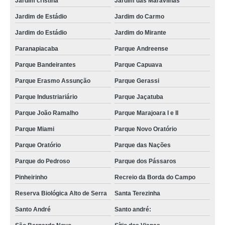
Jardim cristina
Jardim das Maravilhas
foto lembrança preço Chácara Inglesa
Jardim de Estádio
Jardim do Carmo
empresa que faz foto lembrança casamento Horto Florestal
Jardim do Estádio
Jardim do Mirante
empresa foto lembrança telefone Vila Guiomar
Paranapiacaba
Parque Andreense
valor de foto lembrança no ABC Jardim Stella
Parque Bandeirantes
Parque Capuava
Parque Erasmo Assunção
Parque Gerassi
empresa que faz foto lembrança na Zona Oeste Santana
Parque Industriariário
Parque Jaçatuba
empresa que faz foto lembrança na Zona Oeste Jardim Guilhermina
Parque João Ramalho
Parque Marajoara I e II
foto lembrança em eventos preço São José dos Campos
Parque Miami
Parque Novo Oratório
valor de foto lembrança infantil Jardim Aurélia
Parque Oratório
Parque das Nações
valor de lembrancinha com foto Caieiras
Parque do Pedroso
Parque dos Pássaros
empresa que faz foto lembrança para eventos corporativos Francisco
Morato
Pinheirinho
Recreio da Borda do Campo
valor de foto lembrança na Grande SP Val Paraíso
Reserva Biológica Alto de Serra
Santa Terezinha
empresa que faz foto lembrança na Zona Sul Jardim Léa
Santo André
Santo andré: