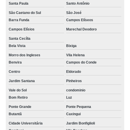
empresa de foto lembrança telefone Vila Guedes
Santa Paula
Santo Antônio
fotografias de lembrança de casamento preço Hipódromo
São Caetano do Sul
São José
Barra Funda
Campos Elíseos
fotografias de lembrança de casamento preço Vila Maria Alta
Campos Elísios
Marechal Deodoro
preço de serviço foto lembrança Taquaritinga
Santa Cecília
fotos de lembrança de casamento Aclimação
Bela Vista
Bixiga
serviço de foto lembrança para casamento preço Assunção
Morro dos Ingleses
Vila Helena
valor de fotos de lembrança de casamento Centro
Benvira
Campos do Conde
Centro
Eldorado
valor de foto lembrança em eventos Vila Buarque
Jardim Santana
Pinheiros
fotos de lembranças de casamento São José dos Campos
Vale do Sol
condominio
valor de foto lembrança para eventos Pacaembu
Bom Retiro
Luz
empresa que faz foto lembrança em Guarulhos São José do Rio Pardo
Ponte Grande
Ponte Pequena
valor de foto lembrança batizado Vila Helena
Butantã
Caxingui
serviço de foto lembrança para casamento Jardim São Bento
Cidade Universitária
Jardim Bonfiglioli