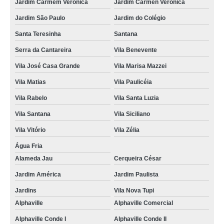
Jardim Carmem Verônica
Jardim Carmen Verônica
foto lembrança preço preço Mongaguá
Jardim São Paulo
Jardim do Colégio
valor de foto lembrança casamento Jardim Léa
Santa Teresinha
Santana
foto lembrança no Vale do Paraíba preço Alphaville Conde I
Serra da Cantareira
Vila Benevente
empresa que faz foto lembrança em São Paulo Jardim Isabella
Vila José Casa Grande
Vila Marisa Mazzei
foto lembrança em São Paulo preço Paraisópolis
Vila Matias
Vila Paulicéia
Vila Rabelo
Vila Santa Luzia
foto lembrança batizado Moema
Vila Santana
Vila Siciliano
foto lembrança para eventos corporativos preço Conjunto Residencial do
Morumbi
Vila Vitório
Vila Zélia
fotos de lembrança de casamento preço Vila Isolina Mazzei
Água Fria
empresa que faz foto lembrança de casamento Jardim Ipanema
Alameda Jau
Cerqueira César
foto lembrança ao vivo Vila Santa Mooca
Jardim América
Jardim Paulista
Jardins
Vila Nova Tupi
fotografias de lembrança de casamento Várzea da Barra Funda
Alphaville
Alphaville Comercial
foto lembrança na Zona Sul São Vicente
Alphaville Conde I
Alphaville Conde II