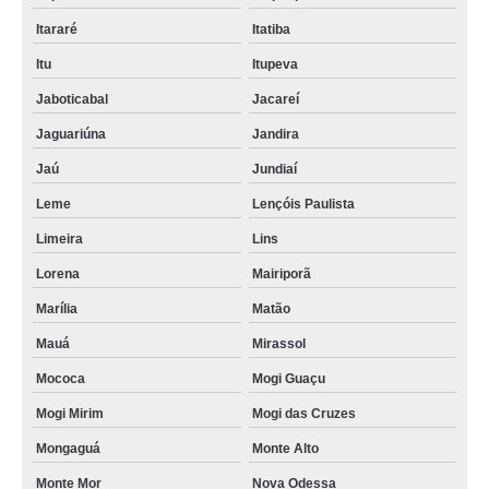
Itararé
Itatiba
Itu
Itupeva
Jaboticabal
Jacareí
Jaguariúna
Jandira
Jaú
Jundiaí
Leme
Lençóis Paulista
Limeira
Lins
Lorena
Mairiporã
Marília
Matão
Mauá
Mirassol
Mococa
Mogi Guaçu
Mogi Mirim
Mogi das Cruzes
Mongaguá
Monte Alto
Monte Mor
Nova Odessa