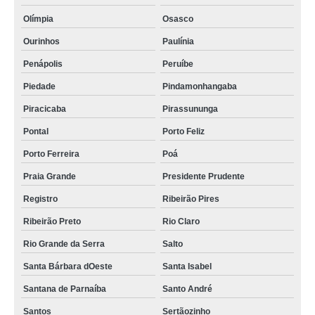
Olímpia
Osasco
Ourinhos
Paulínia
Penápolis
Peruíbe
Piedade
Pindamonhangaba
Piracicaba
Pirassununga
Pontal
Porto Feliz
Porto Ferreira
Poá
Praia Grande
Presidente Prudente
Registro
Ribeirão Pires
Ribeirão Preto
Rio Claro
Rio Grande da Serra
Salto
Santa Bárbara dOeste
Santa Isabel
Santana de Parnaíba
Santo André
Santos
Sertãozinho