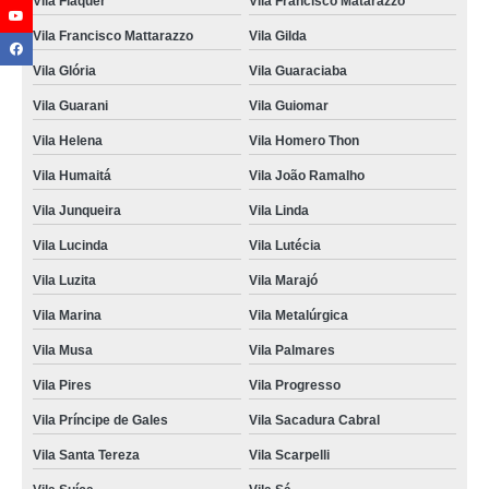
Vila Fláquer
Vila Francisco Matarazzo
contato de empresa de foto lembrança Ubatuba
Vila Francisco Mattarazzo
Vila Gilda
empresa que faz foto lembrança Sítio Boa Vista
Vila Glória
Vila Guaraciaba
foto lembrança na Zona Oeste Santa Bárbara dOeste
Vila Guarani
Vila Guiomar
Vila Helena
Vila Homero Thon
empresa que faz serviços de foto lembrança Horto Florestal
Vila Humaitá
Vila João Ramalho
foto lembrança batizado Jardim Brasil
Vila Junqueira
Vila Linda
valor de serviço de foto lembrança Vila Maria
Vila Lucinda
Vila Lutécia
empresa que faz foto lembrança no ABC Vila Buarque
Vila Luzita
Vila Marajó
foto lembrança preços Barretos
Vila Marina
Vila Metalúrgica
serviços de foto lembrança Vila Maria
Vila Musa
Vila Palmares
foto lembrança no Vale do Paraíba Jardim Santa Adélia
Vila Pires
Vila Progresso
valor de foto lembrança na hora Assunção
Vila Príncipe de Gales
Vila Sacadura Cabral
foto lembrança no ABC Porto Ferreira
Vila Santa Tereza
Vila Scarpelli
serviços de foto lembrança Jardim Santo Antônio