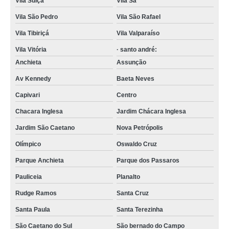
Vila Suíça
Vila Sá
foto lembrança de casamento São Joaquim da Barra
Vila São Pedro
Vila São Rafael
foto lembrança preço preço Marília
Vila Tibiriçá
Vila Valparaíso
foto lembrança na Zona Sul preço Mogi Mirim
Vila Vitória
· santo andré:
Anchieta
Assunção
valor de foto lembrança Mogi Mirim
Av Kennedy
Baeta Neves
foto lembrança em SP preço Glicério
Capivari
Centro
foto lembrança infantil preço Luz
Chacara Inglesa
Jardim Chácara Inglesa
valor de serviço de foto lembrança Araçatuba
Jardim São Caetano
Nova Petrópolis
valor de foto lembrança na hora Liberdade
Olímpico
Oswaldo Cruz
foto lembrança na Grande SP preço Vila Lucinda
Parque Anchieta
Parque dos Passaros
valor de fotos de lembranças de casamento Mirandópolis
Pauliceia
Planalto
foto lembrança infantil preço Residencial Nove
Rudge Ramos
Santa Cruz
foto lembrança na Zona Norte Alphaville Conde I
Santa Paula
Santa Terezinha
empresa que faz foto lembrança para eventos Jardim Irene
São Caetano do Sul
São bernado do Campo