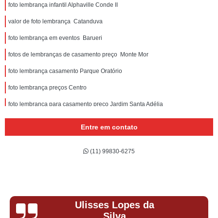
foto lembrança infantil Alphaville Conde II
valor de foto lembrança Catanduva
foto lembrança em eventos Barueri
fotos de lembranças de casamento preço Monte Mor
foto lembrança casamento Parque Oratório
foto lembrança preços Centro
foto lembrança para casamento preço Jardim Santa Adélia
foto lembrança de casamento Cerqueira César
Entre em contato
empresa de foto lembrança telefone Bairro Santa Maria
(11) 99830-6275
empresa que faz foto lembrança infantil Vila Homero Thon
valor de foto lembrança na hora Conjunto dos Bancários
foto lembrança na hora preço Centro
Ulisses Lopes da
foto lembrança casamento preços Vila Paulicéia
Silva