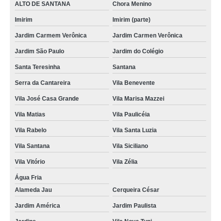
ALTO DE SANTANA
Chora Menino
foto lembrança na hora Imirim
Imirim
Imirim (parte)
empresa que faz foto lembrança casamento Vila Homero Thon
Jardim Carmem Verônica
Jardim Carmen Verônica
empresa que faz foto lembrança de casamento Zona Leste
Jardim São Paulo
Jardim do Colégio
empresa que faz foto lembrança em Santana Vila Lucinda
Santa Teresinha
Santana
valor de foto lembrança infantil Vila Helena
Serra da Cantareira
Vila Benevente
foto lembrança em eventos preço Caieiras
Vila José Casa Grande
Vila Marisa Mazzei
foto lembrança na Zona Sul preço Vila Minosi
Vila Matias
Vila Paulicéia
empresa que faz foto lembrança para eventos corporativos Vila Gilda
Vila Rabelo
Vila Santa Luzia
fotografias de lembrança de casamento preço Porto Ferreira
Vila Santana
Vila Siciliano
empresa que faz fotos de lembrancinhas de casamento Casa Verde Alta
Vila Vitório
Vila Zélia
empresa que faz foto lembrança batizado Planalto
Água Fria
Alameda Jau
Cerqueira César
foto lembrança no Vale do Paraíba Jardim cristina
Jardim América
Jardim Paulista
valor de foto lembrança Embu das Artes