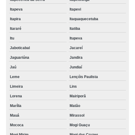
Itapeva
Itapevi
Itapira
Itaquaquecetuba
Itararé
Itatiba
Itu
Itupeva
Jaboticabal
Jacareí
Jaguariúna
Jandira
Jaú
Jundiaí
Leme
Lençóis Paulista
Limeira
Lins
Lorena
Mairiporã
Marília
Matão
Mauá
Mirassol
Mococa
Mogi Guaçu
Mogi Mirim
Mogi das Cruzes