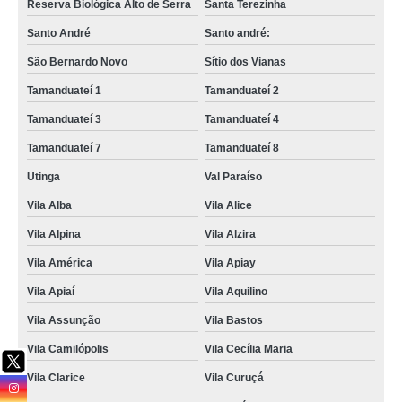
Reserva Biológica Alto de Serra
Santa Terezinha
valor de foto lembrança batizado Rio Pequeno
Santo André
Santo andré:
serviço de foto lembrança para casamento Alphaville Conde II
São Bernardo Novo
Sítio dos Vianas
foto lembrança para eventos preço Vila Vitória
Tamanduateí 1
Tamanduateí 2
empresa que faz foto lembrança em Guarulhos Itaberaba
Tamanduateí 3
Tamanduateí 4
empresa que faz foto lembrança preço Barretos
Tamanduateí 7
Tamanduateí 8
foto lembrança na Grande SP preço Hipódromo
Utinga
Val Paraíso
fotos de lembrança de casamento Santo Antônio
Vila Alba
Vila Alice
foto lembrança infantil preço Santo Antônio
Vila Alpina
Vila Alzira
valor de foto lembrança em São Paulo Bragança Paulista
Vila América
Vila Apiay
empresa que faz lembrancinha com foto Itaberaba
Vila Apiaí
Vila Aquilino
empresa que faz foto lembrança na hora Vila Isolina Mazzei
Vila Assunção
Vila Bastos
fotografias de lembrança de casamento preço São Carlos
Vila Camilópolis
Vila Cecília Maria
foto lembrança batizado preço Vila Isolina Mazzei
Vila Clarice
Vila Curuçá