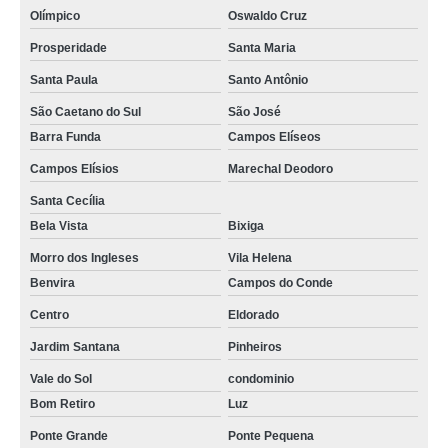
Olímpico
Oswaldo Cruz
fotos de lembrança de casamento Butantã
Prosperidade
Santa Maria
serviço de foto lembrança para casamento preço Vila Mariana
Santa Paula
Santo Antônio
empresa de foto lembrança Jardim Europa
São Caetano do Sul
São José
foto lembrança preço preço Parque da Mooca
Barra Funda
Campos Elíseos
empresa que faz foto lembrança para eventos Val Paraíso
Campos Elísios
Marechal Deodoro
foto lembrança na Grande SP preço Vila Glória
Santa Cecília
empresa que faz foto lembrança no Vale do Paraíba Vila Vitório
Bela Vista
Bixiga
Morro dos Ingleses
Vila Helena
foto lembrança para eventos corporativos preço Vargem Grande Paulista
Benvira
Campos do Conde
foto lembrança em Santana Vila Nova Tupi
Centro
Eldorado
fotografias de lembrança de casamento Jardim Carla
Jardim Santana
Pinheiros
foto lembrança em eventos Jardim Carla
Vale do Sol
condominio
foto lembrança em São Paulo preço Jardim Jamaica
Bom Retiro
Luz
empresa que faz foto lembrança ao vivo São José dos Campos
Ponte Grande
Ponte Pequena