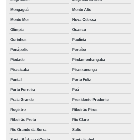
Mongaguá
Monte Alto
Monte Mor
Nova Odessa
Olímpia
Osasco
Ourinhos
Paulínia
Penápolis
Peruíbe
Piedade
Pindamonhangaba
Piracicaba
Pirassununga
Pontal
Porto Feliz
Porto Ferreira
Poá
Praia Grande
Presidente Prudente
Registro
Ribeirão Pires
Ribeirão Preto
Rio Claro
Rio Grande da Serra
Salto
Santa Bárbara dOeste
Santa Isabel