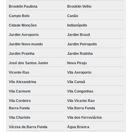
foto lembrança para eventos corporativos Pontal
Brooklin Paulista
Brooklin Velho
foto lembrança em SP preço condominio
Campo Belo
Canão
Cidade Monções
Indianópolis
preço de serviço foto lembrança Tamanduateí 8
Jardim Aeroporto
Jardim Brasil
serviço de foto lembrança Santo Antônio
Jardim Novo mundo
Jardim Petropolis
foto lembrança na Zona Leste preço Santa Terezinha
Jardim Prainha
Jardim Rutinha
valor de foto lembrança para casamento Jardim São Miguel
José dos Santos Junior
Nova Piraju
foto lembrança na Zona Oeste Vila Lucinda
Vicente Rao
Vila Aeroporto
foto lembrança para eventos preço Embu das Artes
Vila Alexandrina
Vila Canaã
foto lembrança no Vale do Paraíba preço Luz
Vila Carmem
Vila Congonhas
foto lembrança em Santana preço Capivari
Vila Cordeiro
Vila Vicente Rao
valor de foto lembrança batizado Jardim Santo Alberto
Barra Funda
Vila Barra Funda
serviço foto lembrança Andradina
Vila Charlote
Vila dos Ferroviários
foto lembrança para eventos corporativos Jardim do Estádio
Várzea da Barra Funda
Água Branca