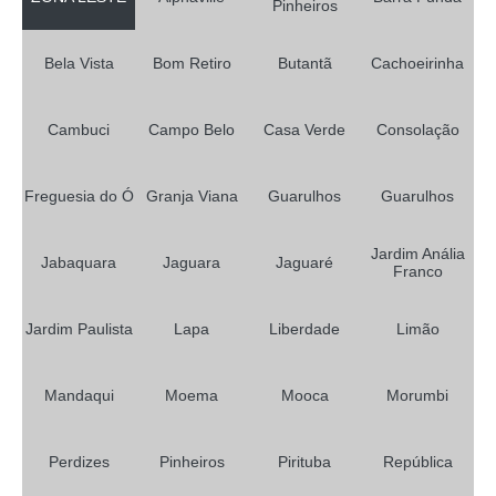
Pinheiros
foto lembrança na Zona Sul Santa Efigênia
Bela Vista
Bom Retiro
Butantã
Cachoeirinha
empresa que faz serviços de foto lembrança Jardim Renata
fotografias de lembrança de casamento Vila Vitória
Cambuci
Campo Belo
Casa Verde
Consolação
empresa que faz fotos de lembranças de casamento Tatuí
valor de fotos de lembrancinhas de casamento Benvira
Freguesia do Ó
Granja Viana
Guarulhos
Guarulhos
empresa que faz fotos de lembrancinhas de casamento Vila Benevente
Jardim Anália
empresa que faz fotos de lembrança de casamento Santo Antônio
Jabaquara
Jaguara
Jaguaré
Franco
valor de foto lembrança na Grande SP Jardim Aurélia
Jardim Paulista
Lapa
Liberdade
Limão
foto lembrança de casamento preço Monte Mor
empresa que faz serviço de foto lembrança Vila Ida
Mandaqui
Moema
Mooca
Morumbi
empresa que faz foto lembrança em São Paulo Vila Vitório
empresa que faz foto lembrança batizado Campos Elísios
Perdizes
Pinheiros
Pirituba
República
foto lembrança para casamento Americana