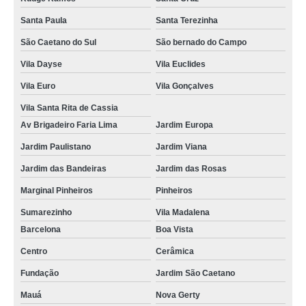
empresa que faz fotos de lembrança de casamento Vila Ida
Santa Paula
Santa Terezinha
valor de serviço de foto lembrança Casa Verde Alta
São Caetano do Sul
São bernado do Campo
Vila Dayse
Vila Euclides
lembrancinha com foto preço Lauzane Paulista
Vila Euro
Vila Gonçalves
fotos de lembranças de casamento São Vicente
Vila Santa Rita de Cassia
serviço de foto lembrança Vila Francisco Matarazzo
Av Brigadeiro Faria Lima
Jardim Europa
empresa que faz serviços de foto lembrança Jaguara
Jardim Paulistano
Jardim Viana
empresa que faz foto lembrança preço Santa Efigênia
Jardim das Bandeiras
Jardim das Rosas
foto lembrança em Guarulhos preço Campos Elísios
Marginal Pinheiros
Pinheiros
empresa de foto lembrança telefone Jardim Aurélia
Sumarezinho
Vila Madalena
foto lembrança em eventos preço Capivari
Barcelona
Boa Vista
foto lembrança na Grande SP Jardim Ciprestes
Centro
Cerâmica
Fundação
Jardim São Caetano
valor de foto lembrança em eventos Campestre
Mauá
Nova Gerty
serviço foto lembrança preço Butantã