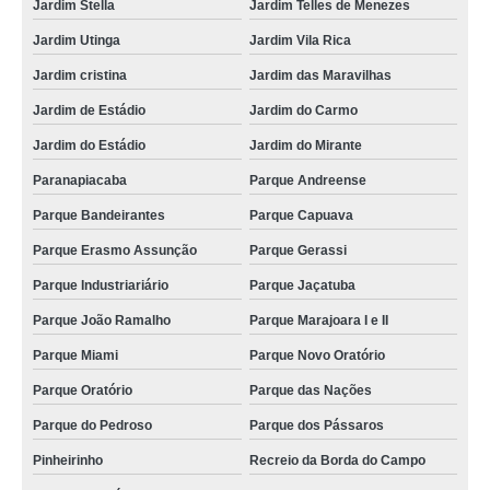
Jardim Stella
Jardim Telles de Menezes
empresa que faz foto lembrança Assunção
Jardim Utinga
Jardim Vila Rica
foto lembrança em São Paulo Catanduva
Jardim cristina
Jardim das Maravilhas
foto lembrança batizado preço Jardim Califórnia
Jardim de Estádio
Jardim do Carmo
empresa que faz foto lembrança na Zona Norte Jardim São Miguel
Jardim do Estádio
Jardim do Mirante
foto lembrança na Zona Norte preço Americana
Paranapiacaba
Parque Andreense
foto lembrança na Zona Leste Ubatuba
Parque Bandeirantes
Parque Capuava
serviço de foto lembrança para casamento preço Caieiras
Parque Erasmo Assunção
Parque Gerassi
foto lembrança para eventos corporativos preço Mercado
Parque Industriariário
Parque Jaçatuba
valor de foto lembrança na hora Hortolândia
Parque João Ramalho
Parque Marajoara I e II
valor de foto lembrança de casamento Mercado
Parque Miami
Parque Novo Oratório
Parque Oratório
Parque das Nações
valor de foto lembrança no ABC condominio
Parque do Pedroso
Parque dos Pássaros
foto lembrança na hora Bebedouro
Pinheirinho
Recreio da Borda do Campo
serviço de foto lembrança preço Vila Guedes