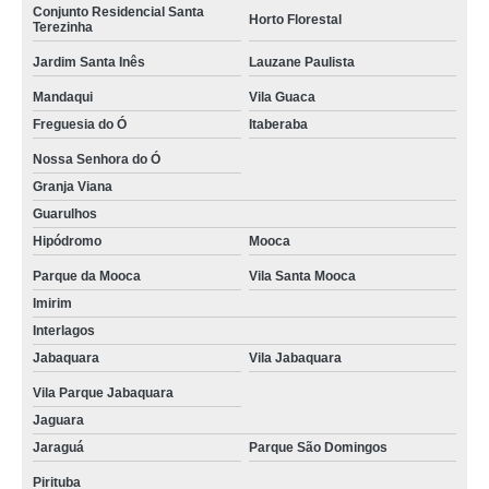
Conjunto Residencial Santa
Horto Florestal
Terezinha
Jardim Santa Inês
Lauzane Paulista
Mandaqui
Vila Guaca
Freguesia do Ó
Itaberaba
Nossa Senhora do Ó
Granja Viana
Guarulhos
Hipódromo
Mooca
Parque da Mooca
Vila Santa Mooca
Imirim
Interlagos
Jabaquara
Vila Jabaquara
Vila Parque Jabaquara
Jaguara
Jaraguá
Parque São Domingos
Pirituba