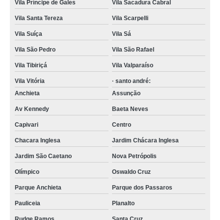
foto lembrança na Zona Norte Caieiras
Vila Príncipe de Gales
Vila Sacadura Cabral
contato de empresa foto lembrança Araçatuba
Vila Santa Tereza
Vila Scarpelli
fotos de lembranças de casamento Andradina
Vila Suíça
Vila Sá
Vila São Pedro
Vila São Rafael
empresa que faz foto lembrança na Zona Sul Vila Hamburguesa
Vila Tibiriçá
Vila Valparaíso
foto lembrança Embu-Guaçu
Vila Vitória
· santo andré:
foto lembrança em São Paulo Jardim Aclimação
Anchieta
Assunção
empresa que faz foto lembrança casamento Sítio Boa Vista
Av Kennedy
Baeta Neves
foto lembrança na Zona Norte preço Tatuí
Capivari
Centro
foto lembrança na Zona Sul Jabaquara
Chacara Inglesa
Jardim Chácara Inglesa
fotos de lembrancinhas de casamento preço Vila Gomes Cardim
Jardim São Caetano
Nova Petrópolis
empresa que faz fotos de lembranças de casamento São Vicente
Olímpico
Oswaldo Cruz
foto lembrança em Santana preço Porto Ferreira
Parque Anchieta
Parque dos Passaros
foto lembrança ao vivo preço Vila Guedes
Pauliceia
Planalto
empresa que faz foto lembrança na Zona Norte Rio Pequeno
Rudge Ramos
Santa Cruz