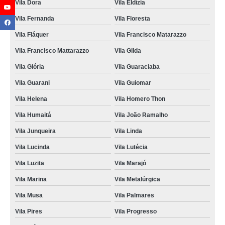
Vila Dora
Vila Eldízia
foto lembrança no ABC preço Parque Residencial da Lapa
Vila Fernanda
Vila Floresta
empresa que faz foto lembrança no Vale do Paraíba São bernado do Campo
Vila Fláquer
Vila Francisco Matarazzo
valor de foto lembrança infantil Lauzane Paulista
Vila Francisco Mattarazzo
Vila Gilda
empresa que faz foto lembrança em São Paulo Vila Uberabinha
Vila Glória
Vila Guaraciaba
serviços de foto lembrança Vila Palmares
Vila Guarani
Vila Guiomar
foto lembrança na Zona Leste Santos
Vila Helena
Vila Homero Thon
contato de empresa de foto lembrança Imirim
Vila Humaitá
Vila João Ramalho
empresa foto lembrança Vila Santa Rita de Cassia
Vila Junqueira
Vila Linda
empresa que faz foto lembrança em eventos Vila João Ramalho
Vila Lucinda
Vila Lutécia
foto lembrança na hora preço Praia Grande
Vila Luzita
Vila Marajó
foto lembrança em Guarulhos Mongaguá
Vila Marina
Vila Metalúrgica
serviços de foto lembrança preço Jardim Léa
Vila Musa
Vila Palmares
foto lembrança preços Rio Pequeno
Vila Pires
Vila Progresso