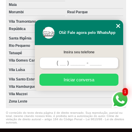
Maia
Morumbi
Real Parque
Vila Tramontano
República
Santa Efigênia
Olá! Fale agora pelo WhatsApp
Santa Ifigênia
Vila Buarque
Rio Pequeno
Insira seu telefone
Tatuapé
Vila Gomes Cardim
Vila Lusitana
Vila Luísa
Vila Moreira
Vila Santo Estevão
Iniciar conversa
Vila Zilda
Vila Hamburguesa
Vila Leopoldina
1
Vila Mazzei
Zona Leste
O conteúdo do texto desta página é de direito reservado. Sua reprodução, parcial ou
total, mesmo citando nossos links, é proibida sem a autorização do autor. Crime de
violação de direito autoral – artigo 184 do Código Penal –
Lei 9610/98 - Lei de direitos
autorais
.