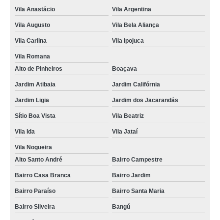
foto lembrança na Zona Oeste Bebedouro
Vila Anastácio
Vila Argentina
empresa que faz foto lembrança em Santana Centro
Vila Augusto
Vila Bela Aliança
foto lembrança preço Porto Ferreira
Vila Carlina
Vila Ipojuca
empresa que faz fotografias de lembrança de casamento Olímpico
Vila Romana
foto lembrança em Guarulhos preço Vila Alzira
Alto de Pinheiros
Boaçava
valor de fotos de lembranças de casamento Vila Noca
Jardim Atibaia
Jardim Califórnia
Jardim Ligia
Jardim dos Jacarandás
empresa foto lembrança telefone Jardim Fonte do Morumbi
Sítio Boa Vista
Vila Beatriz
foto lembrança na Zona Leste preço Residencial Oito
Vila Ida
Vila Jataí
valor de fotos de lembrança de casamento Brooklin
Vila Nogueira
foto lembrança ao vivo Lauzane Paulista
Alto Santo André
Bairro Campestre
empresa de foto lembrança São José dos Campos
Bairro Casa Branca
Bairro Jardim
valor de foto lembrança para casamento Jardim Aclimação
Bairro Paraíso
Bairro Santa Maria
fotos de lembrança de casamento preço Jardim Europa
Bairro Silveira
Bangú
empresa que faz foto lembrança de casamento Vila Paulicéia