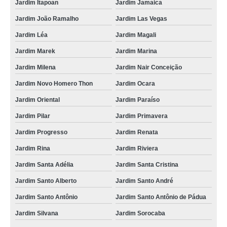
Jardim Itapoan
Jardim Jamaica
empresa que faz foto lembrança no ABC Pindamonhangaba
Jardim João Ramalho
Jardim Las Vegas
valor de foto lembrança casamento Cerqueira César
Jardim Léa
Jardim Magali
fotos de lembrancinhas de casamento Embu das Artes
Jardim Marek
Jardim Marina
foto lembrança preço Ubatuba
Jardim Milena
Jardim Nair Conceição
valor de lembrancinha com foto Taquaritinga
Jardim Novo Homero Thon
Jardim Ocara
empresa que faz foto lembrança na Grande SP Vila Rossin
Jardim Oriental
Jardim Paraíso
lembrancinha com foto Jardim Ampliação
Jardim Pilar
Jardim Primavera
Jardim Progresso
Jardim Renata
fotos de lembrança de casamento preço Alphaville Conde II
Jardim Rina
Jardim Riviera
serviço foto lembrança preço Jardim Ampliação
Jardim Santa Adélia
Jardim Santa Cristina
serviços de foto lembrança preço Glicério
Jardim Santo Alberto
Jardim Santo André
lembrancinha com foto preço Vila Marina
Jardim Santo Antônio
Jardim Santo Antônio de Pádua
foto lembrança de casamento Jardim Guanandi
Jardim Silvana
Jardim Sorocaba
empresa que faz foto lembrança em SP Alphaville Conde II