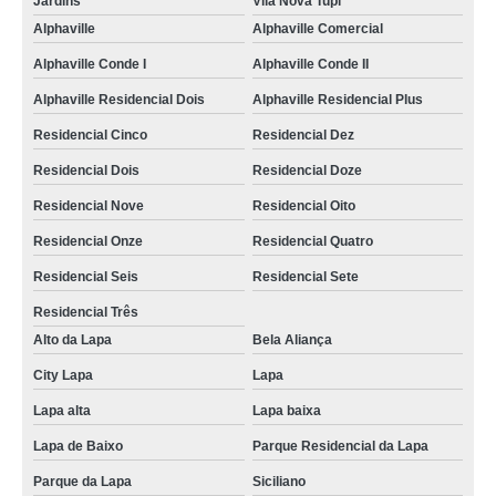
Jardins
Vila Nova Tupi
valor de fotos de lembrança de casamento Hortolândia
Alphaville
Alphaville Comercial
valor de foto lembrança na Grande SP Olímpico
Alphaville Conde I
Alphaville Conde II
empresa foto lembrança Planalto
Alphaville Residencial Dois
Alphaville Residencial Plus
fotos de lembrancinhas de casamento Parque da Mooca
Residencial Cinco
Residencial Dez
foto lembrança na Zona Norte Residencial Nove
Residencial Dois
Residencial Doze
empresa que faz foto lembrança em eventos Vila Maria Alta
Residencial Nove
Residencial Oito
foto lembrança no Vale do Paraíba preço condominio
Residencial Onze
Residencial Quatro
foto lembrança na Zona Sul preço Vila Mariana
Residencial Seis
Residencial Sete
valor de lembrancinha com foto Jardim Santo Antônio
Residencial Três
Alto da Lapa
Bela Aliança
foto lembrança para eventos Vila Matias
City Lapa
Lapa
foto lembrança no Vale do Paraíba Presidente Prudente
Lapa alta
Lapa baixa
serviço de foto lembrança preço Vila Isolina Mazzei
Lapa de Baixo
Parque Residencial da Lapa
empresa que faz foto lembrança para casamento Itapevi
Parque da Lapa
Siciliano