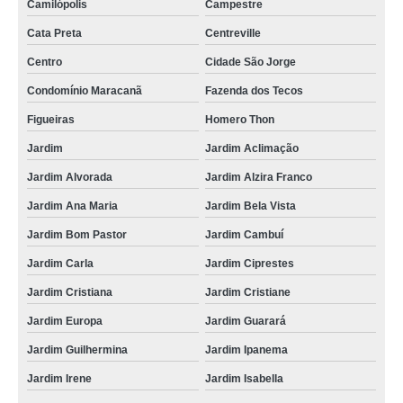
Camilópolis
Campestre
foto lembrança para casamento São bernado do Campo
Cata Preta
Centreville
empresa que faz foto lembrança no ABC Vila Helena
Centro
Cidade São Jorge
valor de foto lembrança para eventos corporativos Pinheiros
Condomínio Maracanã
Fazenda dos Tecos
foto lembrança ao vivo Lapa
Figueiras
Homero Thon
Jardim
Jardim Aclimação
empresa que faz foto lembrança na Zona Oeste Parque da Mooca
Jardim Alvorada
Jardim Alzira Franco
preço de serviço de foto lembrança para casamento Assunção
Jardim Ana Maria
Jardim Bela Vista
fotos de lembrancinhas de casamento preço São José dos Campos
Jardim Bom Pastor
Jardim Cambuí
empresa que faz foto lembrança na Zona Sul Vila Buarque
Jardim Carla
Jardim Ciprestes
valor de foto lembrança para eventos Liberdade
Jardim Cristiana
Jardim Cristiane
valor de fotos de lembrancinhas de casamento Ibiúna
Jardim Europa
Jardim Guarará
fotos de lembranças de casamento preço Catanduva
Jardim Guilhermina
Jardim Ipanema
empresa que faz foto lembrança em SP Jardim Guanandi
Jardim Irene
Jardim Isabella
empresa que faz foto lembrança na Zona Leste Vila Santa Mooca